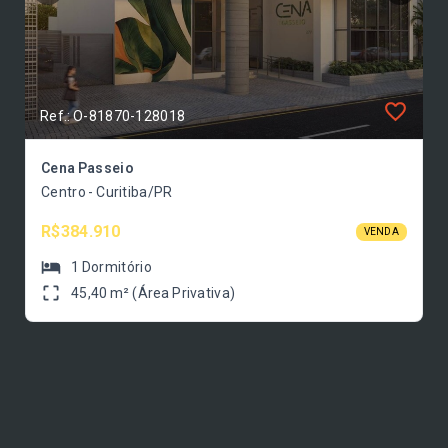
Ref.: O-81870-128018
Cena Passeio
Centro - Curitiba/PR
R$384.910
VENDA
1
Dormitório
45,40 m² (Área Privativa)