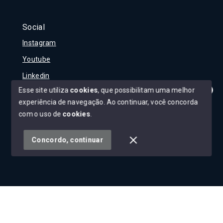
Social
Instagram
Youtube
Linkedin
Esse site utiliza
cookies
, que possibilitam uma melhor
experiência de navegação.
Ao continuar, você concorda
Olá! Tudo bem?
Como posso te ajudar?
com o uso de
cookies
.
© Copyright 2026 - Carla Rojane - Todos os direitos
reservados
Concordo, continuar
SITE PARA IMOBILIARIA
Início
Histórico
Favoritos