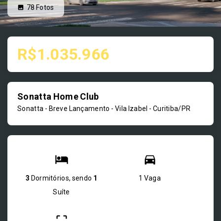
78
Fotos
R$1.035.966
Sonatta Home Club
Sonatta - Breve Lançamento -
Vila Izabel - Curitiba/PR
3
Dormitórios, sendo
1
1 Vaga
Suíte