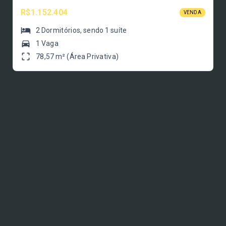
R$1.152.404
VENDA
2
Dormitórios
, sendo
1
suíte
1 Vaga
78,57 m² (Área Privativa)