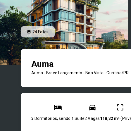
24
Fotos
Auma
Auma - Breve Lançamento -
Boa Vista - Curitiba/PR
3
Dormitórios, sendo
1
Suíte
2 Vagas
118,32 m²
(
Priv