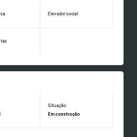
eca
Elevador social
stas
Situação:
l
Em construção