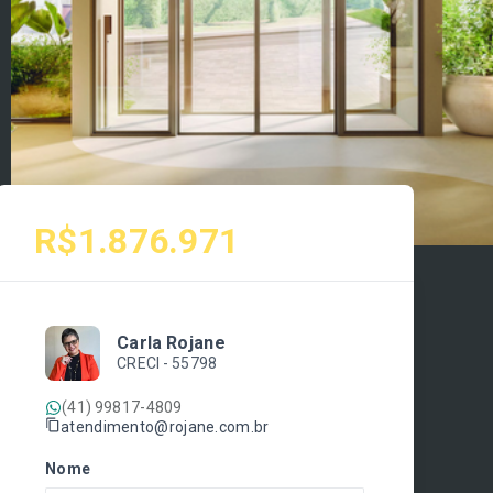
R$1.876.971
Carla Rojane
CRECI -
55798
(41) 99817-4809
atendimento@rojane.com.br
Nome