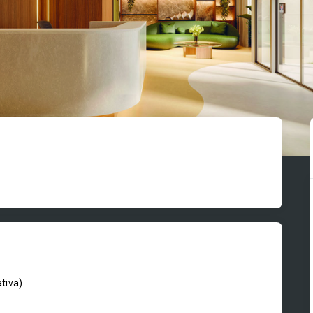
ativa
)