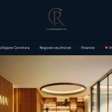
a Rojane Corretora
Negocie seu Imóvel
Financie
I