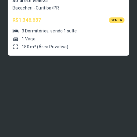
Solare Di Veneza
Bacacheri - Curitiba/PR
R$1.346.637
VENDA
3
Dormitórios
, sendo
1
suíte
1 Vaga
180 m² (Área Privativa)