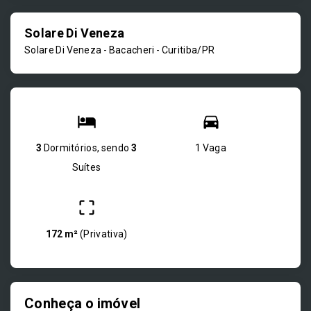
Solare Di Veneza
Solare Di Veneza -
Bacacheri - Curitiba/PR
3
Dormitórios, sendo
3
1 Vaga
Suítes
172 m²
(
Privativa
)
Conheça o imóvel