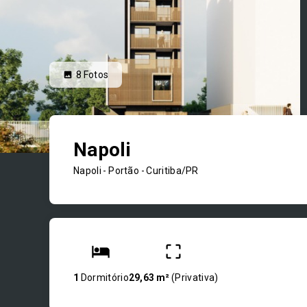
8
Fotos
Napoli
Napoli -
Portão - Curitiba/PR
1
Dormitório
29,63 m²
(
Privativa
)