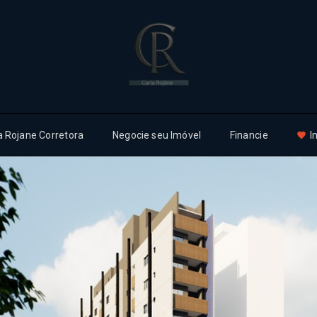
a Rojane Corretora
Negocie seu Imóvel
Financie
I