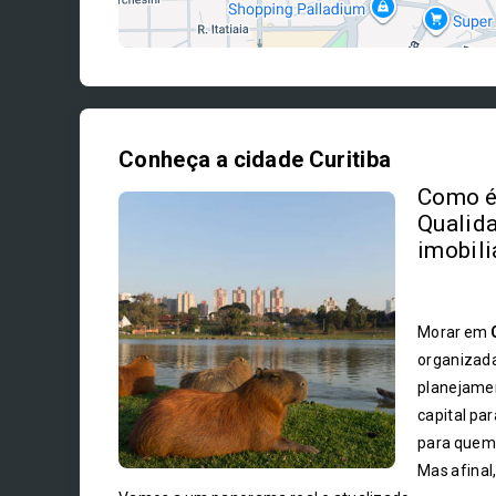
Conheça a cidade Curitiba
Como é 
Qualida
imobili
Morar em
organizada
planejamen
capital pa
para quem 
Mas afinal