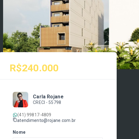
R$240.000
Carla Rojane
CRECI -
55798
(41) 99817-4809
atendimento@rojane.com.br
Nome