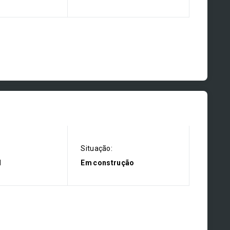
Situação:
l
Em construção