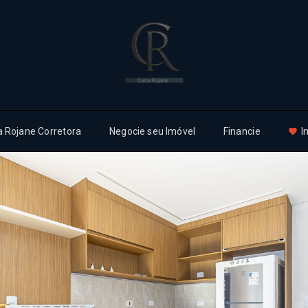
a Rojane Corretora
Negocie seu Imóvel
Financie
I