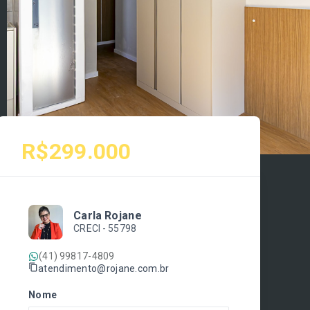
R$299.000
Carla Rojane
CRECI -
55798
(41) 99817-4809
atendimento@rojane.com.br
Nome