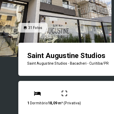
31
Fotos
Saint Augustine Studios
Saint Augustine Studios -
Bacacheri - Curitiba/PR
1
Dormitório
18,09 m²
(
Privativa
)