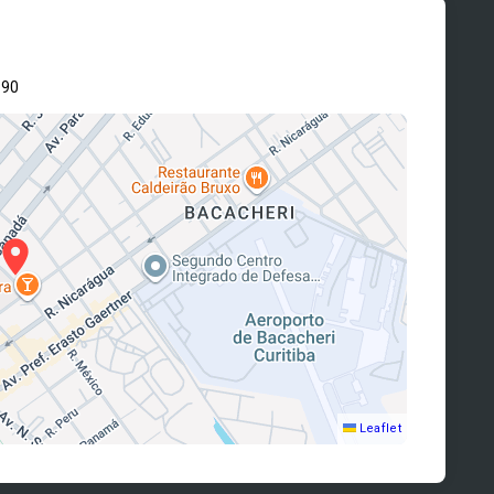
190
Leaflet