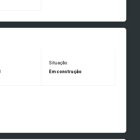
Situação:
l
Em construção