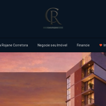
a Rojane Corretora
Negocie seu Imóvel
Financie
I