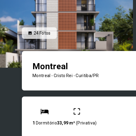
24
Fotos
Montreal
Montreal -
Cristo Rei - Curitiba/PR
1
Dormitório
33,99 m²
(
Privativa
)