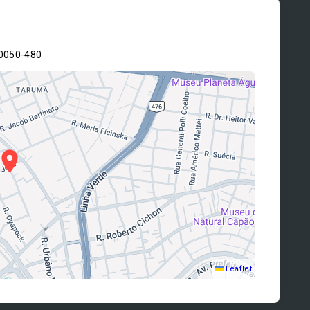
80050-480
Leaflet