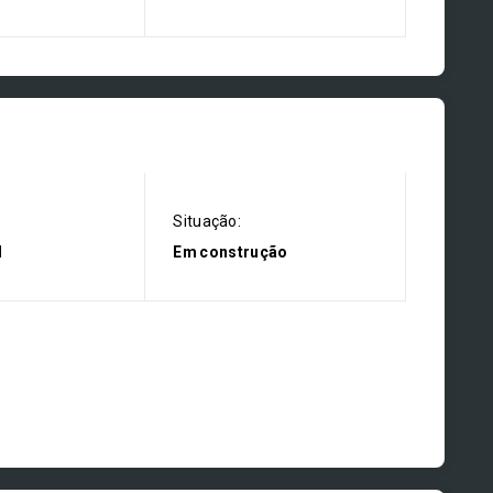
Situação:
l
Em construção