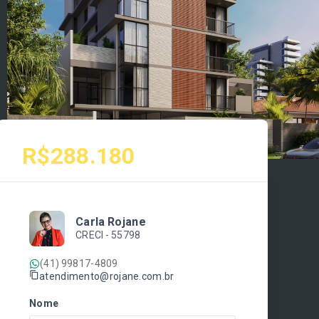
R$288.180
Carla Rojane
CRECI -
55798
(41) 99817-4809
atendimento@rojane.com.br
Nome