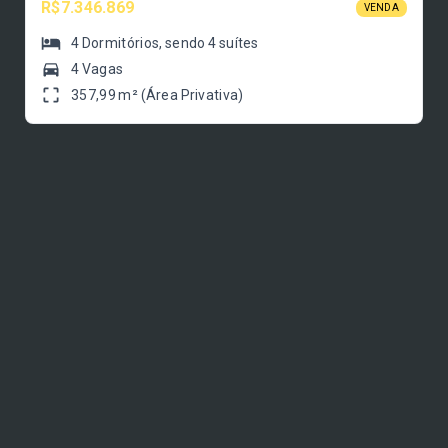
R$7.346.869
VENDA
4
Dormitórios
, sendo
4
suítes
4 Vagas
357,99 m² (Área Privativa)