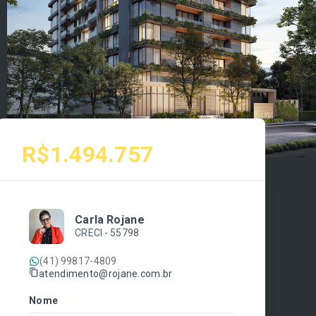
R$1.494.757
Carla Rojane
CRECI -
55798
(41) 99817-4809
atendimento@rojane.com.br
Nome