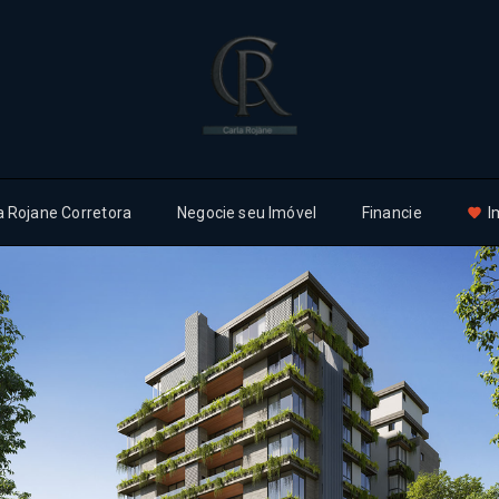
a Rojane Corretora
Negocie seu Imóvel
Financie
I