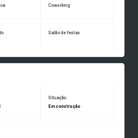
eca
Coworking
to
Salão de festas
Situação:
l
Em construção