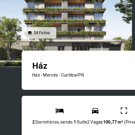
34
Fotos
Ház
Ház -
Mercês - Curitiba/PR
2
Dormitórios, sendo
1
Suíte
2 Vagas
100,77 m²
(
Priv