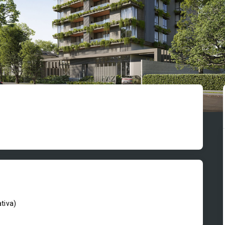
ativa
)