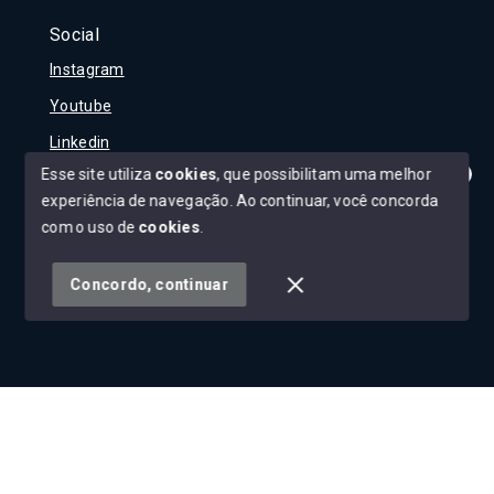
Social
Instagram
Youtube
Linkedin
Esse site utiliza
cookies
, que possibilitam uma melhor
experiência de navegação.
Ao continuar, você concorda
Olá! Tudo bem?
Como posso te ajudar?
com o uso de
cookies
.
© Copyright 2026 - Carla Rojane - Todos os direitos
reservados
Concordo, continuar
SITE PARA IMOBILIARIA
Início
Histórico
Favoritos