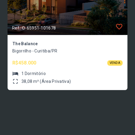
Ref.: O-65951-101678
The Balance
Bigorrilho - Curitiba/PR
R$458.000
VENDA
1
Dormitório
38,08 m² (Área Privativa)