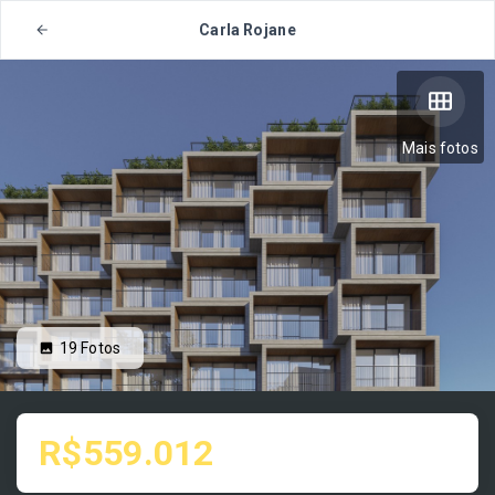
Carla Rojane
Mais fotos
19
Fotos
R$559.012