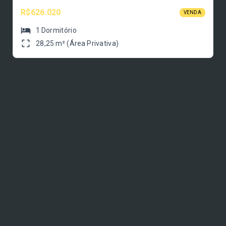
R$626.020
VENDA
1
Dormitório
28,25 m² (Área Privativa)