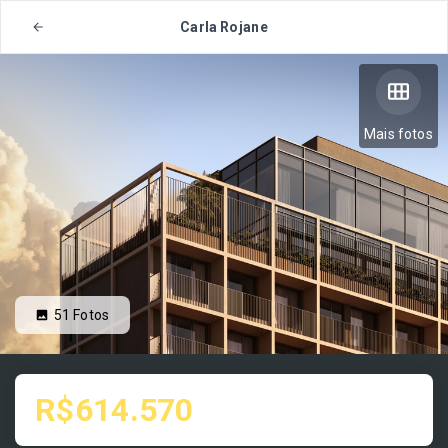
Carla Rojane
Mais fotos
51
Fotos
R$614.570