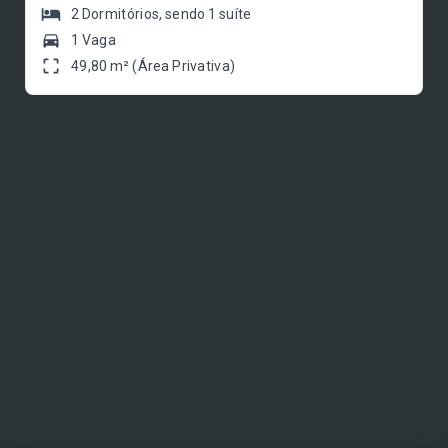
2
Dormitórios
, sendo
1
suíte
1 Vaga
49,80 m² (Área Privativa)