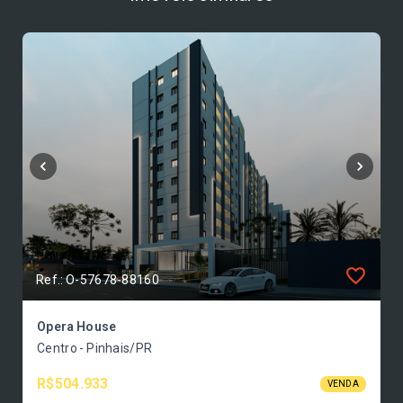
Ref.: O-57678-88160
Opera House
Centro - Pinhais/PR
R$504.933
VENDA