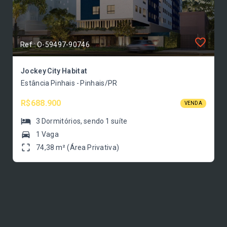
Ref.: O-59497-90746
Jockey City Habitat
Estância Pinhais - Pinhais/PR
R$688.900
VENDA
3
Dormitórios
, sendo
1
suíte
1 Vaga
74,38 m² (Área Privativa)