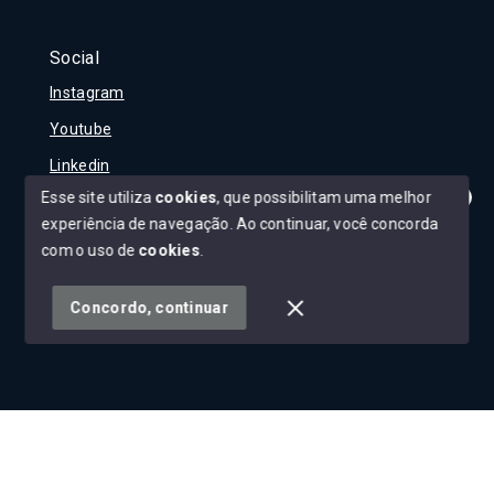
Social
Instagram
Youtube
Linkedin
Esse site utiliza
cookies
, que possibilitam uma melhor
experiência de navegação.
Ao continuar, você concorda
Olá! Tudo bem?
Como posso te ajudar?
com o uso de
cookies
.
© Copyright 2026 - Carla Rojane - Todos os direitos
reservados
Concordo, continuar
SITE PARA IMOBILIARIA
Início
Histórico
Favoritos