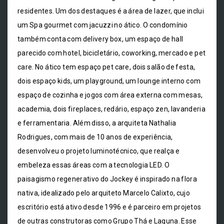
residentes. Um dos destaques é a área de lazer, que inclui
um Spa gourmet com jacuzzi no ático. O condomínio
também conta com delivery box, um espaço de hall
parecido com hotel, bicicletário, coworking, mercado e pet
care. No ático tem espaço pet care, dois salão de festa,
dois espaço kids, um playground, um lounge interno com
espaço de cozinha e jogos com área externa com mesas,
academia, dois fireplaces, redário, espaço zen, lavanderia
e ferramentaria. Além disso, a arquiteta Nathalia
Rodrigues, com mais de 10 anos de experiência,
desenvolveu o projeto luminotécnico, que realça e
embeleza essas áreas com a tecnologia LED. O
paisagismo regenerativo do Jockey é inspirado na flora
nativa, idealizado pelo arquiteto Marcelo Calixto, cujo
escritório está ativo desde 1996 e é parceiro em projetos
de outras construtoras como Grupo Thá e Laguna. Esse