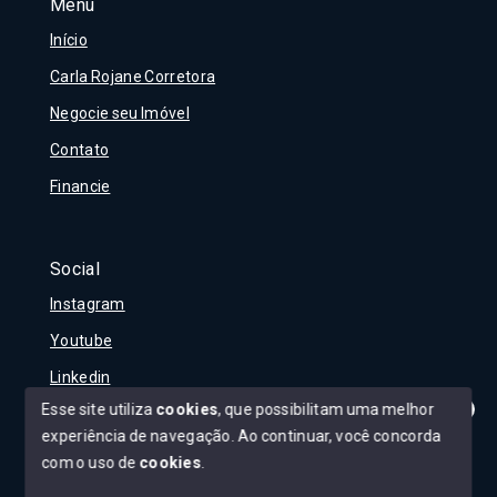
Menu
Início
Carla Rojane Corretora
Negocie seu Imóvel
Contato
Financie
Social
Instagram
Youtube
Linkedin
Esse site utiliza
cookies
, que possibilitam uma melhor
experiência de navegação.
Ao continuar, você concorda
Olá! Tudo bem?
Como posso te ajudar?
com o uso de
cookies
.
© Copyright 2026 - Carla Rojane - Todos os direitos
reservados