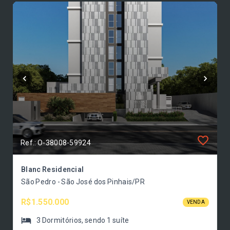
Ref.: O-38008-59924
Blanc Residencial
São Pedro - São José dos Pinhais/PR
R$1.550.000
VENDA
3
Dormitórios
, sendo
1
suíte