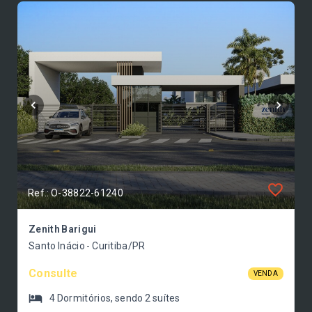
Ref.: O-38822-61240
Zenith Barigui
Santo Inácio - Curitiba/PR
Consulte
VENDA
4
Dormitórios
, sendo
2
suítes