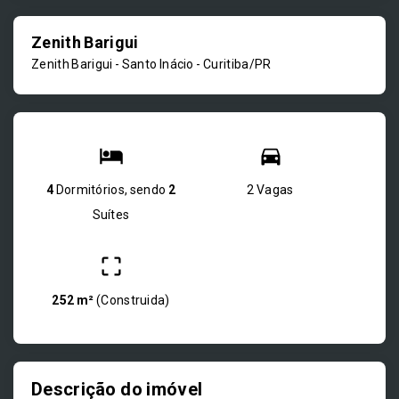
Zenith Barigui
Zenith Barigui -
Santo Inácio - Curitiba/PR
4
Dormitórios, sendo
2
2 Vagas
Suítes
252 m²
(
Construida
)
Descrição do imóvel