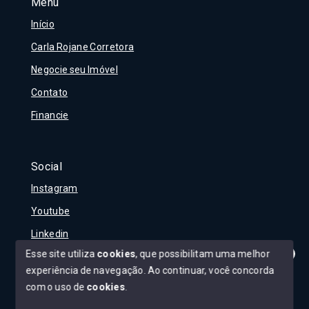
Menu
Início
Carla Rojane Corretora
Negocie seu Imóvel
Contato
Financie
Social
Instagram
Youtube
Linkedin
Esse site utiliza
cookies
, que possibilitam uma melhor
experiência de navegação.
Ao continuar, você concorda
Olá! Tudo bem?
Como posso te ajudar?
com o uso de
cookies
.
© Copyright 2026 - Carla Rojane - Todos os direitos
reservados