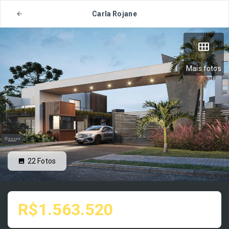
Carla Rojane
Mais fotos
22
Fotos
R$1.563.520