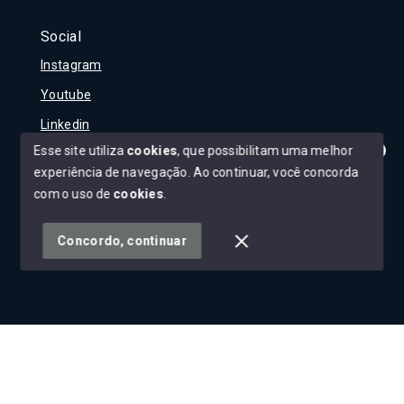
Social
Instagram
Youtube
Linkedin
Esse site utiliza
cookies
, que possibilitam uma melhor
experiência de navegação.
Ao continuar, você concorda
Olá! Tudo bem?
Como posso te ajudar?
com o uso de
cookies
.
© Copyright 2026 - Carla Rojane - Todos os direitos
reservados
Concordo, continuar
SITE PARA IMOBILIARIA
Início
Histórico
Favoritos