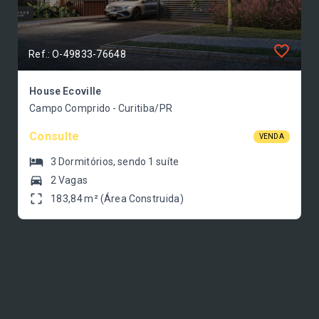
Ref.: O-49833-76648
House Ecoville
Campo Comprido - Curitiba/PR
Consulte
VENDA
3
Dormitórios
, sendo
1
suíte
2 Vagas
183,84 m² (Área Construida)