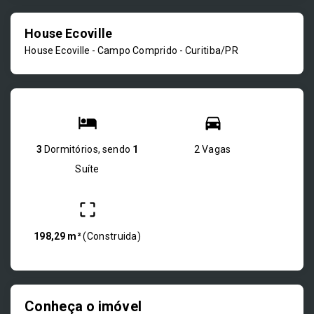
House Ecoville
House Ecoville -
Campo Comprido - Curitiba/PR
3
Dormitórios, sendo
1
2 Vagas
Suíte
198,29 m²
(
Construida
)
Conheça o imóvel