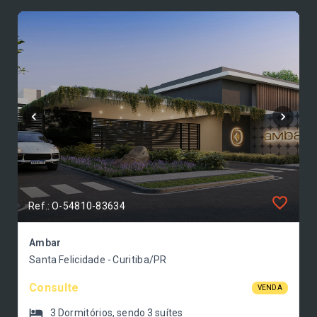
Ref.: O-54810-83634
Ambar
Santa Felicidade - Curitiba/PR
Consulte
VENDA
3
Dormitórios
, sendo
3
suítes