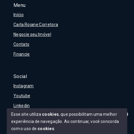
Menu
Início
Carla Rojane Corretora
Negocie seu Imóvel
Contato
Financie
Social
Instagram
Youtube
Linkedin
Esse site utiliza
cookies
, que possibilitam uma melhor
experiência de navegação.
Ao continuar, você concorda
Olá! Tudo bem?
Como posso te ajudar?
com o uso de
cookies
.
© Copyright 2026 - Carla Rojane - Todos os direitos