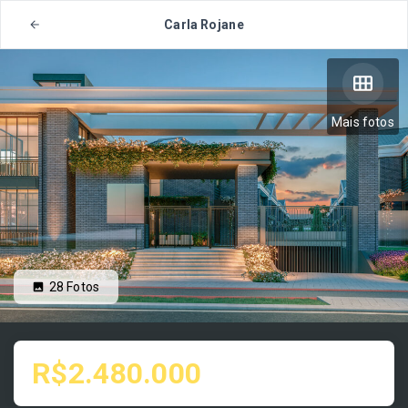
Carla Rojane
Mais fotos
28
Fotos
R$2.480.000