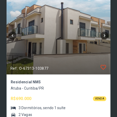
Ref.: O-67313-103877
Residencial NMS
Atuba - Curitiba/PR
R$690.000
VENDA
3
Dormitórios
, sendo
1
suíte
2 Vagas