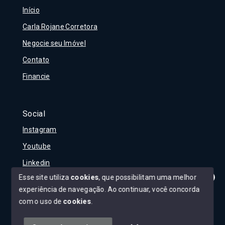
Início
Carla Rojane Corretora
Negocie seu Imóvel
Contato
Financie
Social
Instagram
Youtube
Linkedin
Esse site utiliza
cookies
, que possibilitam uma melhor
experiência de navegação.
Ao continuar, você concorda
Olá! Tudo bem?
Como posso te ajudar?
com o uso de
cookies
.
© Copyright 2026 - Carla Rojane - Todos os direitos
reservados