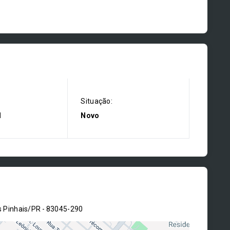
Situação:
l
Novo
s Pinhais/PR
- 83045-290