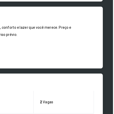
onforto e lazer que você merece. Preço e
iso prévio.
2
Vagas