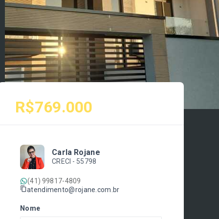
R$769.000
Carla Rojane
CRECI -
55798
(41) 99817-4809
atendimento@rojane.com.br
Nome