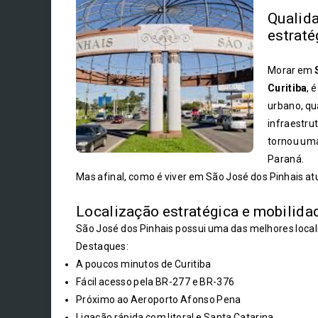
Qualida
estraté
Morar em
Curitiba
, 
urbano, qua
infraestru
tornou uma
Paraná.
Mas afinal, como é viver em São José dos Pinhais a
Localização estratégica e mobilida
São José dos Pinhais possui uma das melhores local
Destaques:
A poucos minutos de Curitiba
Fácil acesso pela BR-277 e BR-376
Próximo ao Aeroporto Afonso Pena
Ligação rápida com litoral e Santa Catarina