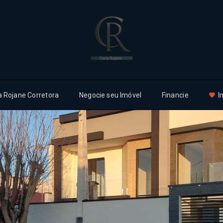
a Rojane Corretora
Negocie seu Imóvel
Financie
I