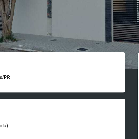
is/PR
ida
)