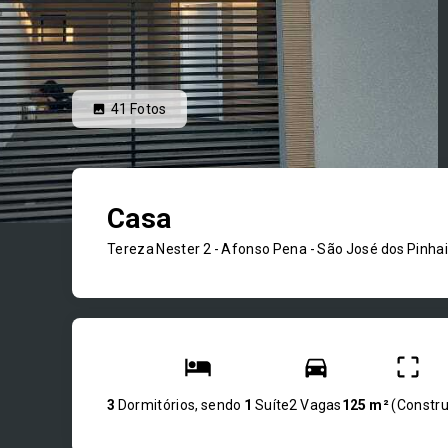
41
Fotos
Casa
Tereza Nester 2 -
Afonso Pena - São José dos Pinha
3
Dormitórios, sendo
1
Suíte
2 Vagas
125 m²
(
Constru