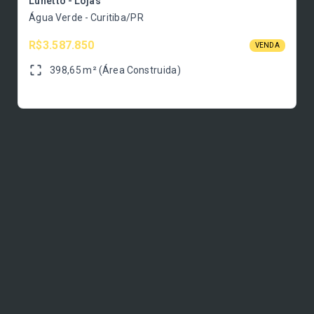
Lunetto - Lojas
Água Verde - Curitiba/PR
R$3.587.850
VENDA
398,65 m² (Área Construida)