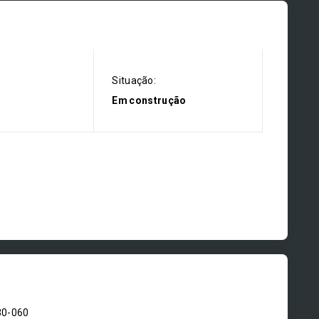
Situação:
Em construção
30-060