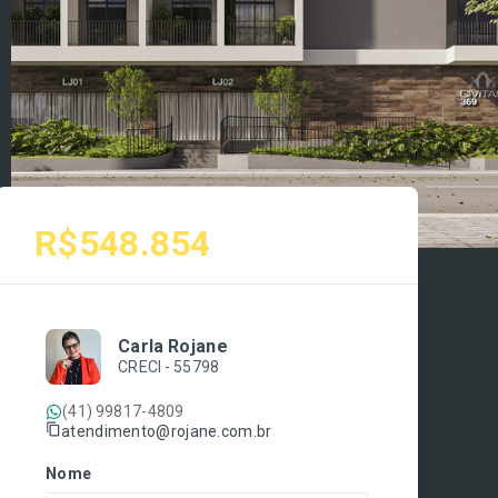
R$548.854
Carla Rojane
CRECI -
55798
(41) 99817-4809
atendimento@rojane.com.br
Nome