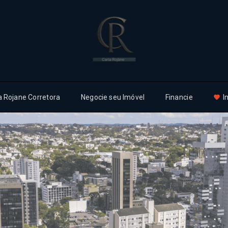
a Rojane Corretora
Negocie seu Imóvel
Financie
I