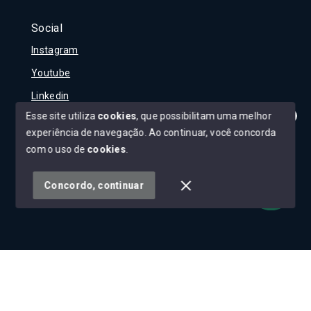
Social
Instagram
Youtube
Linkedin
Esse site utiliza
cookies
, que possibilitam uma melhor
experiência de navegação.
Ao continuar, você concorda
Olá! Tudo bem?
Como posso te ajudar?
com o uso de
cookies
.
© Copyright 2026 - Carla Rojane - Todos os direitos
reservados
Concordo, continuar
SITE PARA IMOBILIARIA
Início
Histórico
Favoritos