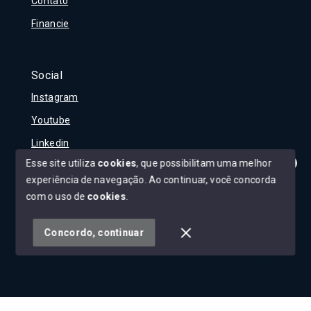
Contato
Financie
Social
Instagram
Youtube
Linkedin
Esse site utiliza
cookies
, que possibilitam uma melhor
experiência de navegação.
Ao continuar, você concorda
Olá! Tudo bem?
Como posso te ajudar?
com o uso de
cookies
.
© Copyright 2026 - Carla Rojane - Todos os direitos
reservados
Concordo, continuar
SITE PARA IMOBILIARIA