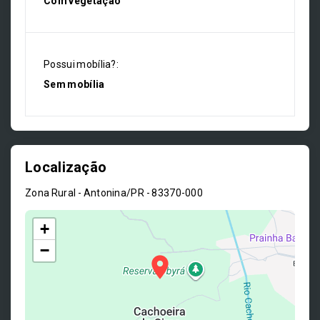
Com vegetação
Possui mobília?:
Sem mobília
Localização
Zona Rural - Antonina/PR
- 83370-000
+
−