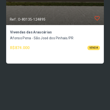
Ref.: O-80135-124895
Vivendas das Araucárias
Afonso Pena - São José dos Pinhais/PR
R$874.000
VENDA