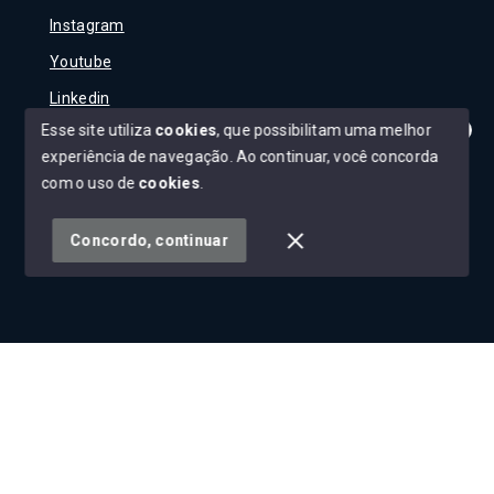
Instagram
Youtube
Linkedin
Esse site utiliza
cookies
, que possibilitam uma melhor
experiência de navegação.
Ao continuar, você concorda
Olá! Tudo bem?
Como posso te ajudar?
com o uso de
cookies
.
© Copyright 2026 - Carla Rojane - Todos os direitos
reservados
Concordo, continuar
SITE PARA IMOBILIARIA
Início
Histórico
Favoritos